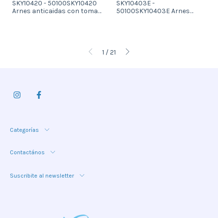
SKY10420 - 50100SKY10420
SKY10403E -
Arnes anticaidas con toma
50100SKY10403E Arnes
antcaidas dorsal con coleta
anticaida con toma dorsal ,
de extension de 0,35 m y 4
toma de sujecion en la
argollas de sujecion en la
cintura y elemento de
cintura (Petrolero)
amarre de sujecion de 1,5 m
con mosqueton estampado
1
/
21
Categorías
Contactános
Suscribite al newsletter