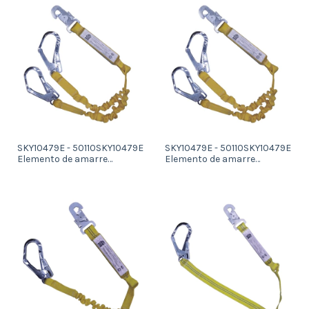
de 18 mm
de 18 mm
SKY10479E - 50110SKY10479E
SKY10479E - 50110SKY10479E
Elemento de amarre
Elemento de amarre
anticaidas doble elastizado
anticaidas doble elastizado
de 1,5 m de largo
de 1,5 m de largo
conamortiguador y
conamortiguador y
mosqueton estampado
mosqueton estampado
abertura 18 mm y 2
abertura 18 mm y 2
abertura 110 mm
abertura 55 mm