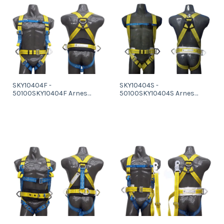
SKY10404F -
SKY10404S -
50100SKY10404F Arnes
50100SKY10404S Arnes
anticaidas con tomas
anticaidas con toma
anticaidas dorsal y frontal y
anticaidas dorsal y tomas
tomas de sujecion en la
de sujecion en la cintura
cintura con protector
lumbar