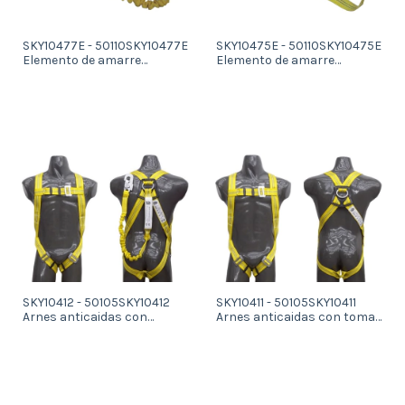
SKY10477E - 50110SKY10477E
SKY10475E - 50110SKY10475E
Elemento de amarre
Elemento de amarre
anticaidas elastizado de 1,5
anticaidas de 1,5 m de largo
m de largo
con amortiguador y
conamortiguador y 1
mosquetones estampado
mosqueton estampado de
de 18 mm y forjado de 55
18 mm y 1 de 55 mm
mm
SKY10412 - 50105SKY10412
SKY10411 - 50105SKY10411
Arnes anticaidas con
Arnes anticaidas con toma
elemento de amarre
anticaidas dorsal
anticaidas elastizado de 1,5
m de longitud con
amortiguador y mosqueton
estampado