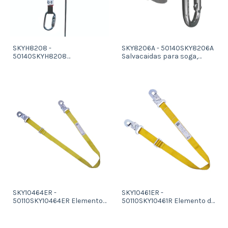
SKYH8208 -
SKY8206A - 50140SKY8206A
50140SKYH8208
Salvacaidas para soga,
Salvacaidas para cable de
diam 13 16 mm con
acero diam. 8 mm, con
mosqueton oval
amortiguador y mosqueton
oval
SKY10464ER -
SKY10461ER -
50110SKY10464ER Elemento
50110SKY10461R Elemento de
de amarre de sujecion de 2,0
amarre de sujecion de 1,5 m
m de largo regulable con 2
de largo regulable con 2
mosquetones estampados
mosquetones estampados