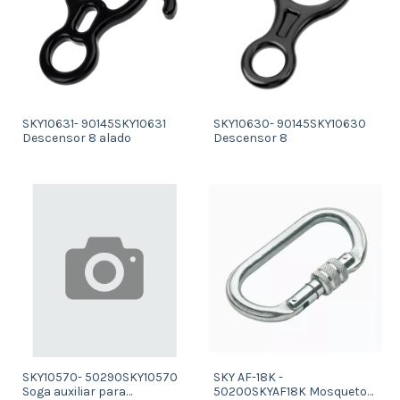
SKY10631- 90145SKY10631
SKY10630- 90145SKY10630
Descensor 8 alado
Descensor 8
SKY10570- 50290SKY10570
SKY AF-18K -
Soga auxiliar para
50200SKYAF18K Mosqueton