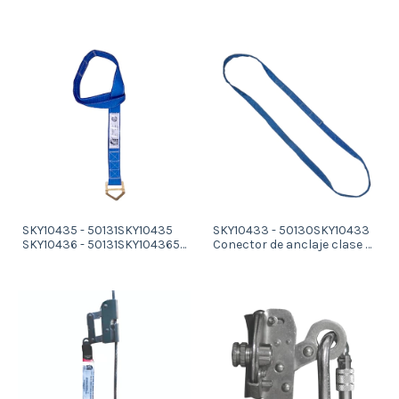
descensor, diam. 11 mm (no
oval con cierre de seguridad
apta para anticaidas) con
(Acero)
terminal ojal, long. 10 mts.
(mt. adicional codigo)
SKY10435 - 50131SKY10435
SKY10433 - 50130SKY10433
SKY10436 - 50131SKY104365-
Conector de anclaje clase B
Dispositivo de anclaje clase
tipo e, cinta de 25 mm y 1,50
B tipo e, lazo de anclaje de
m de long.
cinta ancho 50 mm. 1,00 m
de longitud con argolla
metalica estampada (tipo
corbata). 6- 2 mts