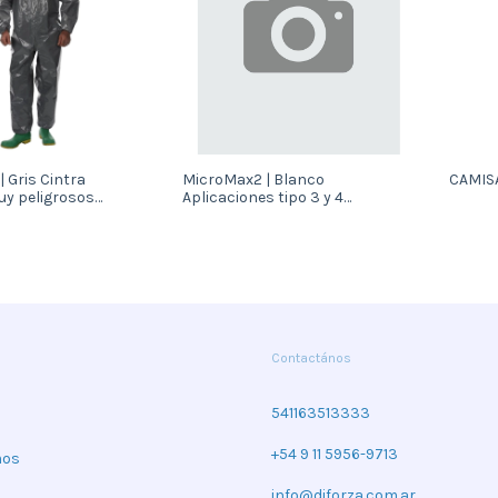
Gris Cintra
MicroMax2 | Blanco
CAMISA
uy peligrosos
Aplicaciones tipo 3 y 4
(CT2S428)
Contactános
541163513333
+54 9 11 5956-9713
mos
info@diforza.com.ar