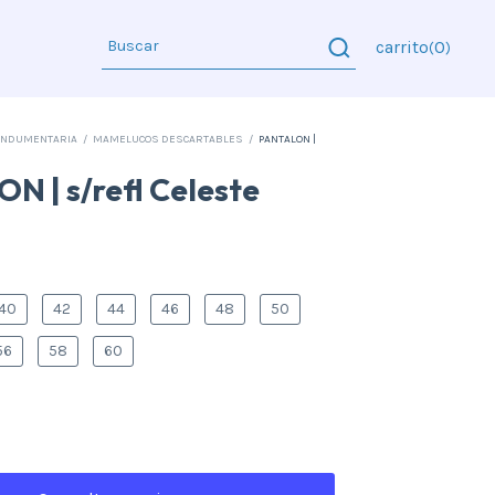
carrito
0
(
)
INDUMENTARIA
/
MAMELUCOS DESCARTABLES
/
PANTALON |
 | s/refl Celeste
40
42
44
46
48
50
56
58
60