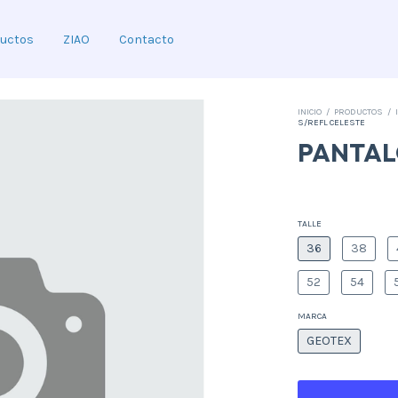
uctos
ZIAO
Contacto
INICIO
/
PRODUCTOS
/
S/REFL CELESTE
PANTALON
TALLE
36
38
52
54
MARCA
GEOTEX