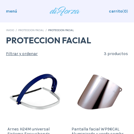
menú
carrito
(
0
)
INICIO
/
PROTECCION FACIAL
/
PROTECCION FACIAL
PROTECCION FACIAL
Filtrar y ordenar
3 productos
Arnes H24M universal
Pantalla facial WP96CAL
Sistema Easy-change
Aluminizado y verde sombra