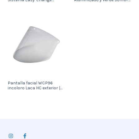
(64318)
(64320)
Pantalla facial WCP96
incoloro Laca HC exterior |
AF interior (64319)