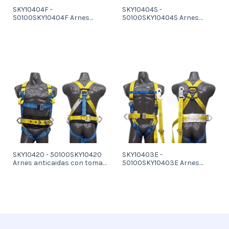
SKY10404F -
SKY10404S -
50100SKY10404F Arnes
50100SKY10404S Arnes
anticaidas con tomas
anticaidas con toma
anticaidas dorsal y frontal y
anticaidas dorsal y tomas
tomas de sujecion en la
de sujecion en la cintura
cintura con protector
lumbar
SKY10420 - 50100SKY10420
SKY10403E -
Arnes anticaidas con toma
50100SKY10403E Arnes
antcaidas dorsal con coleta
anticaida con toma dorsal ,
de extension de 0,35 m y 4
toma de sujecion en la
argollas de sujecion en la
cintura y elemento de
cintura (Petrolero)
amarre de sujecion de 1,5 m
con mosqueton estampado