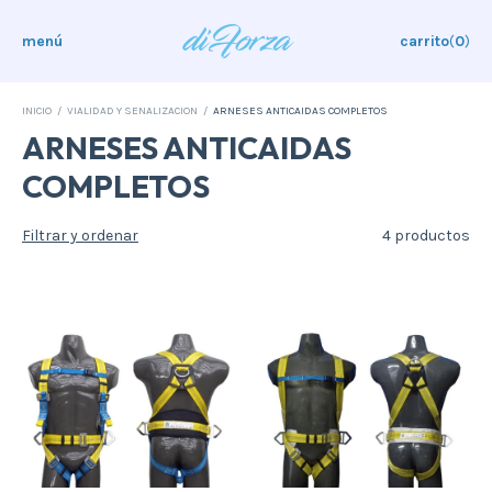
menú
carrito
(
0
)
INICIO
/
VIALIDAD Y SENALIZACION
/
ARNESES ANTICAIDAS COMPLETOS
ARNESES ANTICAIDAS
COMPLETOS
Filtrar y ordenar
4 productos