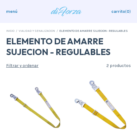
menú
carrito
(
0
)
INICIO
/
VIALIDAD Y SENALIZACION
/
ELEMENTO DE AMARRE SUJECION - REGULABLES
ELEMENTO DE AMARRE
SUJECION - REGULABLES
Filtrar y ordenar
2 productos