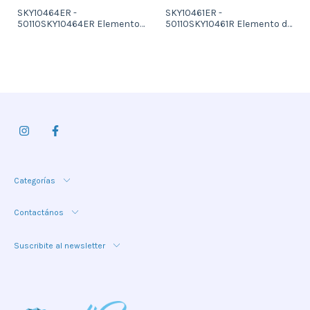
SKY10464ER -
SKY10461ER -
50110SKY10464ER Elemento
50110SKY10461R Elemento de
de amarre de sujecion de 2,0
amarre de sujecion de 1,5 m
m de largo regulable con 2
de largo regulable con 2
mosquetones estampados
mosquetones estampados
de 18 mm
de 18 mm
Categorías
Contactános
Suscribite al newsletter