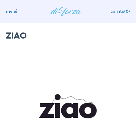
menú
carrito
(
0
)
ZIAO