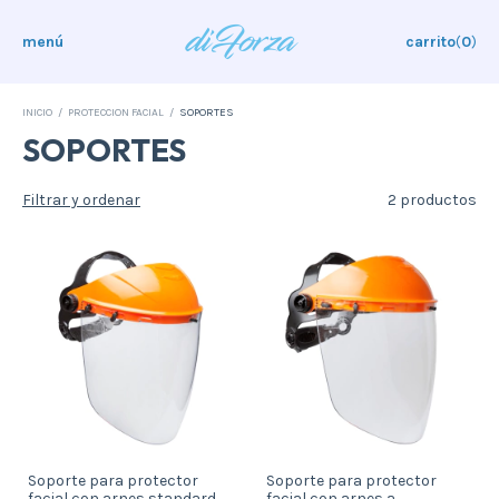
menú
carrito
(
0
)
INICIO
/
PROTECCION FACIAL
/
SOPORTES
SOPORTES
Filtrar y ordenar
2 productos
Soporte para protector
Soporte para protector
facial con arnes standard
facial con arnes a