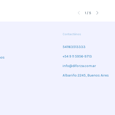
1
/
5
Contactános
541163513333
+54 9 11 5956-9713
mos
info@diforza.com.ar
Albariño 2245, Buenos Aires