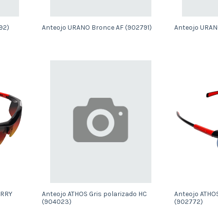
92)
Anteojo URANO Bronce AF (902791)
Anteojo URAN
ERRY
Anteojo ATHOS Gris polarizado HC
Anteojo ATHO
(904023)
(902772)