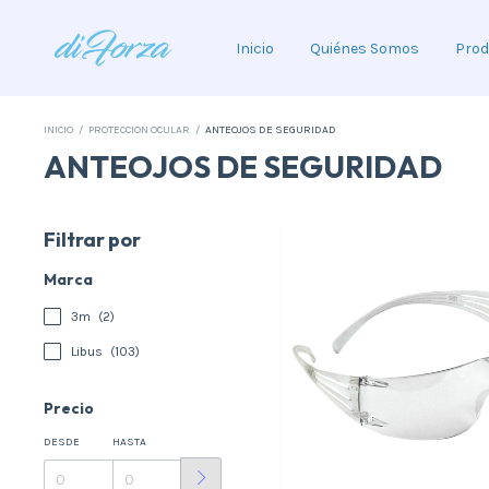
Inicio
Quiénes Somos
Prod
INICIO
/
PROTECCION OCULAR
/
ANTEOJOS DE SEGURIDAD
ANTEOJOS DE SEGURIDAD
Filtrar por
Marca
3m
(2)
Libus
(103)
Precio
DESDE
HASTA