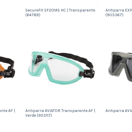
SecureFit SF201AS HC | Transparente
Antiparra EXP
(64789)
(903367)
nte AF |
Antiparra AVIATOR Transparente AF |
Antiparra AVI
Verde (903117)