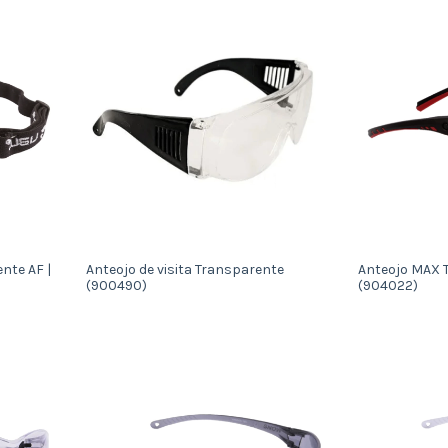
nte AF |
Anteojo de visita Transparente
Anteojo MAX 
(900490)
(904022)