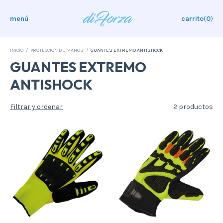
menú
carrito
(
0
)
INICIO
/
PROTECCION DE MANOS
/
GUANTES EXTREMO ANTISHOCK
GUANTES EXTREMO
ANTISHOCK
Filtrar y ordenar
2 productos