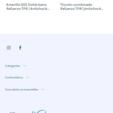
Amarillo G15| Doble bano
Tricolor combinado
Refuerzo TPR | Antishock
Refuerzo TPR | Antishock
(DPS87485X)
(DPS83685X)
Categorías
Contactános
Suscribite al newsletter