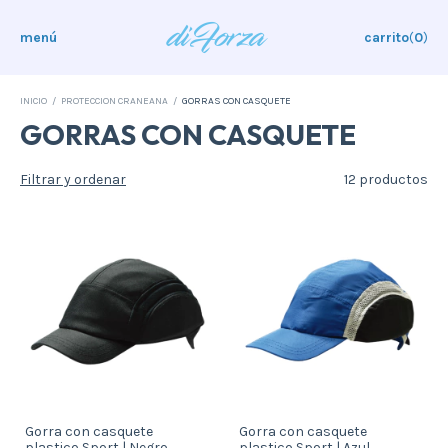
menú
carrito
(
0
)
INICIO
/
PROTECCION CRANEANA
/
GORRAS CON CASQUETE
GORRAS CON CASQUETE
Filtrar y ordenar
12 productos
Gorra con casquete
Gorra con casquete
plastico Sport | Negro
plastico Sport | Azul