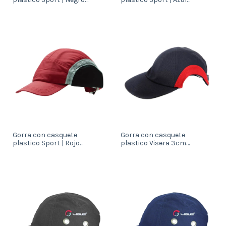
(902558)
(902557)
Gorra con casquete
Gorra con casquete
plastico Sport | Rojo
plastico Visera 3cm
(902556)
|Auditvo | Azul (903950)