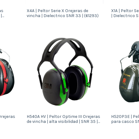
as
X4A | Peltor Serie X Orejeras de
X1A | Peltor S
|
vincha | Dielectrico SNR 33 | (61293)
| Dielectrico 
Orejeras
H540A HV | Peltor Optime III Orejeras
H520P3E | Pel
de vincha | alta visibilidad | SNR 35 |
para casco SN
(61286)