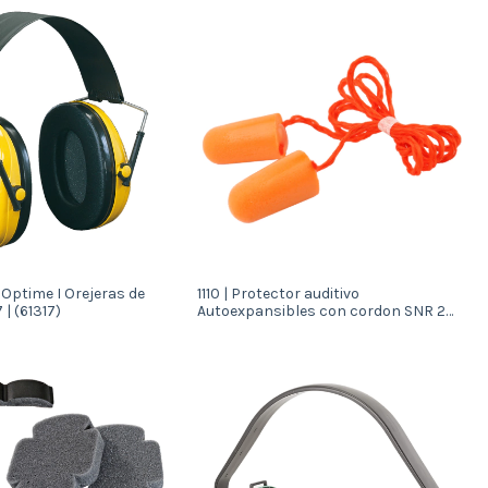
 Optime I Orejeras de
1110 | Protector auditivo
| (61317)
Autoexpansibles con cordon SNR 28
| (63107)