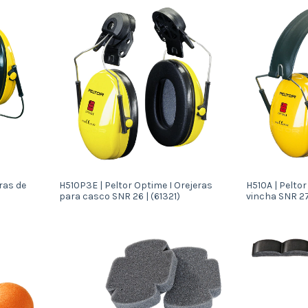
ras de
H510P3E | Peltor Optime I Orejeras
H510A | Peltor
para casco SNR 26 | (61321)
vincha SNR 27 