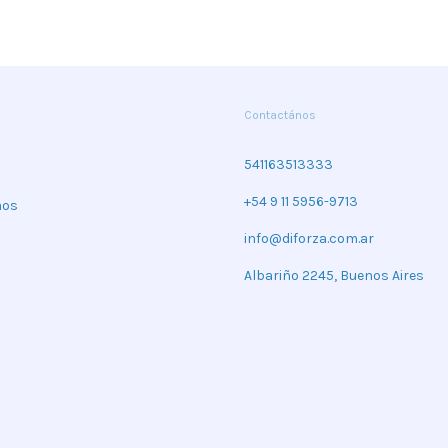
Contactános
541163513333
+54 9 11 5956-9713
mos
info@diforza.com.ar
Albariño 2245, Buenos Aires