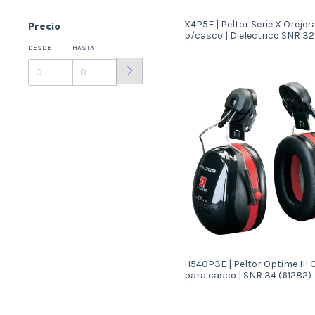
X4P5E | Peltor Serie X Orejer
Precio
p/casco | Dielectrico SNR 32 
(65059)
DESDE
HASTA
H540P3E | Peltor Optime III 
para casco | SNR 34 (61282)