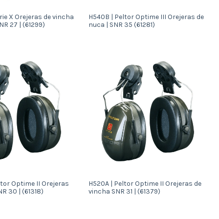
erie X Orejeras de vincha
H540B | Peltor Optime III Orejeras de
SNR 27 | (61299)
nuca | SNR 35 (61281)
tor Optime II Orejeras
H520A | Peltor Optime II Orejeras de
R 30 | (61318)
vincha SNR 31 | (61379)