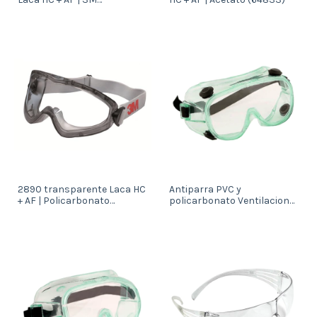
Scotchgard (64672)
2890 transparente Laca HC
Antiparra PVC y
+ AF | Policarbonato
policarbonato Ventilacion
(64834)
indirecta (1702)