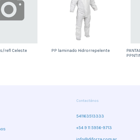
s/refl Celeste
PP laminado Hidrorrepelente
PANTAL
PPNTI
Contactános
541163513333
+54 9 11 5956-9713
mos
info@diforza.com.ar