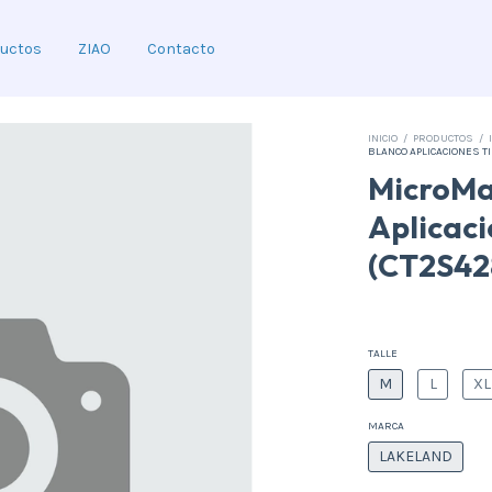
uctos
ZIAO
Contacto
INICIO
/
PRODUCTOS
/
BLANCO APLICACIONES TIP
MicroMa
Aplicaci
(CT2S42
TALLE
M
L
XL
MARCA
LAKELAND