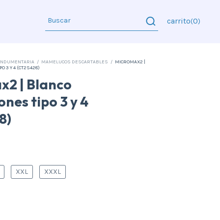
carrito
0
(
)
INDUMENTARIA
/
MAMELUCOS DESCARTABLES
/
MICROMAX2 |
O 3 Y 4 (CT2S428)
x2 | Blanco
ones tipo 3 y 4
8)
XXL
XXXL