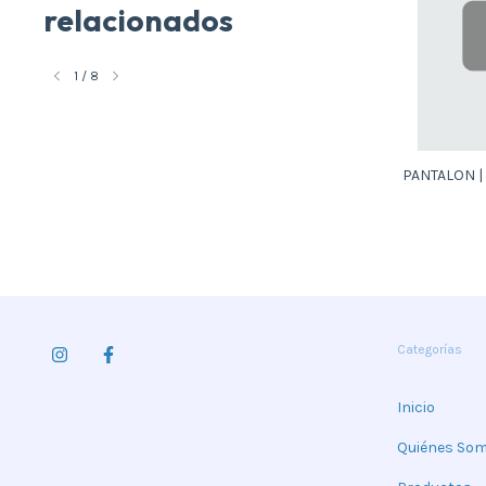
relacionados
1
/
8
lanco
MAMELUCO Azul c refl
PANTALON | 
 5 y 6
Categorías
Inicio
Quiénes So